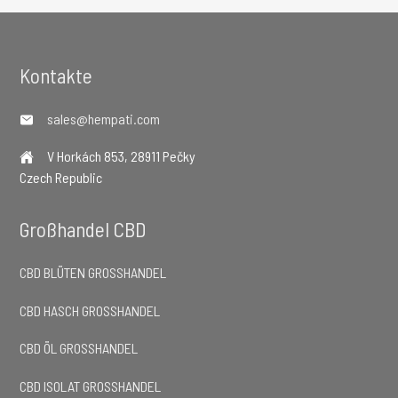
Footer
Kontakte
sales@hempati.com
V Horkách 853, 28911 Pečky
Czech Republic
Großhandel CBD
CBD BLÜTEN GROSSHANDEL
CBD HASCH GROSSHANDEL
CBD ÖL GROSSHANDEL
CBD ISOLAT GROSSHANDEL