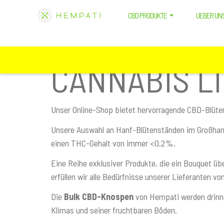
Z
Z
Z
Hempati
CBD PRODUKTE
UEBER UN
u
u
u
m
r
r
I
S
F
AKTUELLE SEITE:
START
/
CBD BLÜTEN GROSSHANDEL
n
e
u
CANNABIS L
h
i
ß
a
t
z
l
e
e
t
n
i
Unser Online-Shop bietet hervorragende CBD-Blüt
s
s
l
p
p
e
Unsere Auswahl an Hanf-Blütenständen im Großha
r
a
s
einen THC-Gehalt von immer <0,2%.
i
l
p
n
t
r
Eine Reihe exklusiver Produkte, die ein Bouquet übe
g
e
i
erfüllen wir alle Bedürfnisse unserer Lieferanten vo
e
s
n
Die
Bulk CBD-Knospen
von Hempati werden drinne
n
p
g
Klimas und seiner fruchtbaren Böden.
r
e
i
n