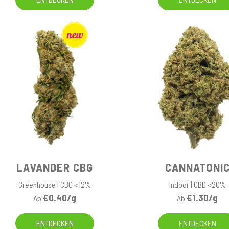
LAVANDER CBG
CANNATONI
Greenhouse | CBG <12%
Indoor | CBD <20%
€0.40/g
€1.30/g
Ab
Ab
ENTDECKEN
ENTDECKEN