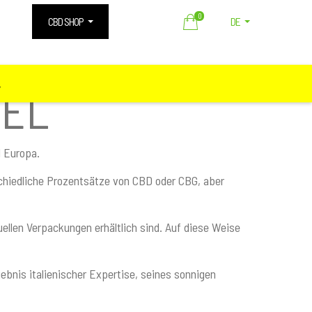
0
CBD SHOP
DE
️
DEL
d Europa.
chiedliche Prozentsätze von CBD oder CBG, aber
ellen Verpackungen erhältlich sind. Auf diese Weise
nis italienischer Expertise, seines sonnigen