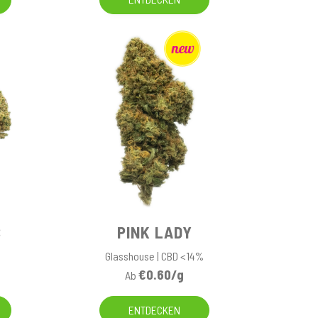
C
PINK LADY
Glasshouse | CBD <14%
€0.60/g
Ab
ENTDECKEN