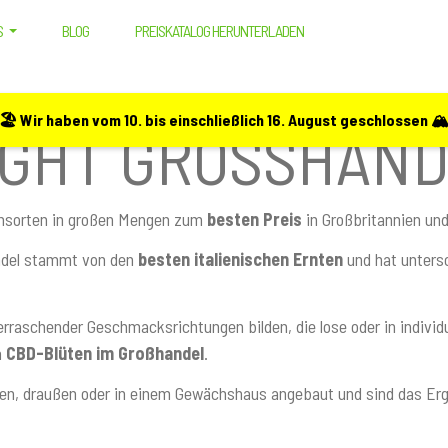
S
BLOG
PREISKATALOG HERUNTERLADEN
🏖️ Wir haben vom 10. bis einschließlich 16. August geschlossen 🏔
IGHT GROSSHAN
ensorten in großen Mengen zum
besten Preis
in Großbritannien un
ndel stammt von den
besten italienischen Ernten
und hat unters
rraschender Geschmacksrichtungen bilden, die lose oder in individu
n
CBD-Blüten im Großhandel
.
n, draußen oder in einem Gewächshaus angebaut und sind das Ergeb