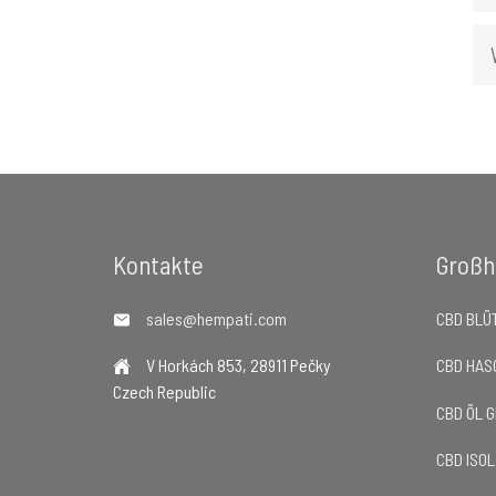
Footer
Kontakte
Großh
sales@hempati.com
CBD BLÜ
V Horkách 853, 28911 Pečky
CBD HAS
Czech Republic
CBD ÖL 
CBD ISO