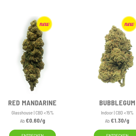
RED MANDARINE
BUBBLEGUM
Glasshouse | CBD <15%
Indoor | CBD <19%
€0.60/g
€1.30/g
Ab
Ab
ENTDECKEN
ENTDECKEN