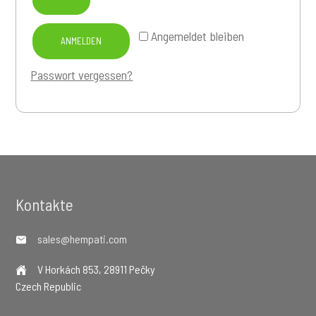
Angemeldet bleiben
ANMELDEN
Passwort vergessen?
Footer
Kontakte
sales@hempati.com
V Horkách 853, 28911 Pečky
Czech Republic