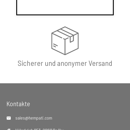
Schnelle Auftragserfüllung
Sicherer und anonymer Versand
Footer
Kontakte
sales@hempati.com