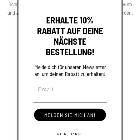
Schmerzlinderung, als Beruhigungsmittel, Antidepressivum
und zur Bekämpfung von Schlaflosigkeit verwendet werden.
ERHALTE 10%
RABATT AUF DEINE
NÄCHSTE
BESTELLUNG!
Melde dich für unseren Newsletter
Kostenloser Versand für
an, um deinen Rabatt zu erhalten!
Bestellungen über 60 € in der EU
und im Vereinigten Königreich
MELDEN SIE MICH AN!
NEIN, DANKE