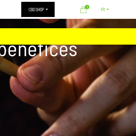
0
CBD SHOP
FR
bénéfices