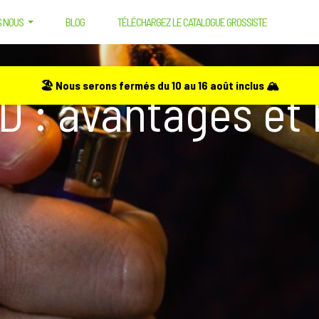
S NOUS
BLOG
TÉLÉCHARGEZ LE CATALOGUE GROSSISTE
ES ET BÉNÉFICES
🏖️ Nous serons fermés du 10 au 16 août inclus 🏔️
 : avantages et 