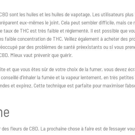
 sont les huiles et les huiles de vapotage. Les utilisateurs plus 
t préparent eux-mêmes le joint. Cela peut sembler difficile, mais ce 
e taux de THC est très faible et réglementé. Il est possible que vo
très faible concentration de THC. Veillez également à acheter des pr
s préoccupé par des problèmes de santé préexistants ou si vous pr
BD. Mieux vaut prévenir que guérir.
e et que vous êtes sûr de votre choix de la fumer, vous devez écraser
 conseillé d’inhaler la fumée et la vapeur lentement, en très petites
s et expirez. Cette technique est parfaite pour maximiser l’absorp
he
des fleurs de CBD. La prochaine chose à faire est de l’essayer v