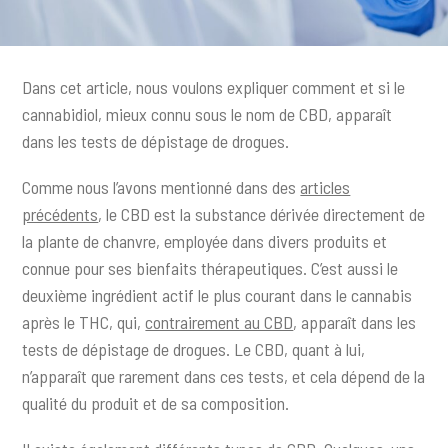
c
i
p
Dans cet article, nous voulons expliquer comment et si le
a
cannabidiol, mieux connu sous le nom de CBD, apparaît
l
dans les tests de dépistage de drogues.
Comme nous l’avons mentionné dans des
articles
précédents
, le CBD est la substance dérivée directement de
la plante de chanvre, employée dans divers produits et
connue pour ses bienfaits thérapeutiques. C’est aussi le
deuxième ingrédient actif le plus courant dans le cannabis
après le THC, qui,
contrairement au CBD
, apparaît dans les
tests de dépistage de drogues. Le CBD, quant à lui,
n’apparaît que rarement dans ces tests, et cela dépend de la
qualité du produit et de sa composition.