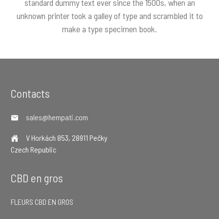
standard dummy text ever since the 1500s, when an
unknown printer took a galley of type and scrambled it to
make a type specimen book.
Footer
Contacts
sales@hempati.com
V Horkách 853, 28911 Pečky
Czech Republic
CBD en gros
FLEURS CBD EN GROS