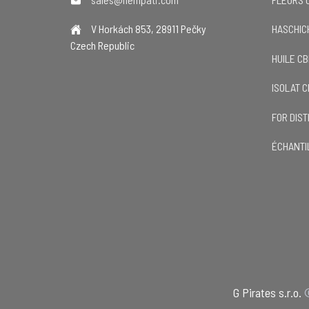
V Horkách 853, 28911 Pečky
HASCHIC
Czech Republic
HUILE C
ISOLAT 
FOR DIS
ÉCHANTI
G Pirates s.r.o.
©