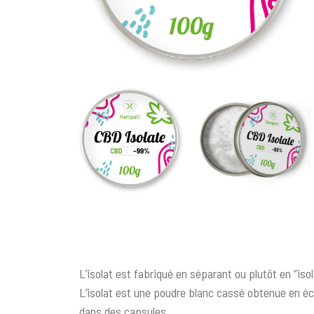
c
i
p
a
l
L’isolat est fabriqué en séparant ou plutôt en “is
L’isolat est une poudre blanc cassé obtenue en éc
dans des capsules.