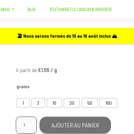
S NOUS
BLOG
TÉLÉCHARGEZ LE CATALOGUE GROSSISTE
🏖️ Nous serons fermés du 10 au 16 août inclus 🏔️
À partir de
€1.55 / g
grams
1
3
10
20
50
100
quantité
AJOUTER AU PANIER
de