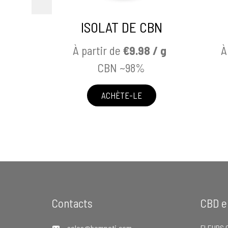
ISOLAT DE CBN
À partir de
€9.98 / g
À
CBN ~98%
ACHÈTE-LE
Footer
Contacts
CBD e
sales@hempati.com
FLEURS 