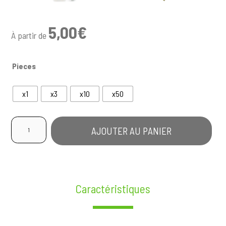
5,00
€
À partir de
Pieces
x1
x3
x10
x50
quantité
AJOUTER AU PANIER
de
Pre-
Rolled
Gorilla
Glue
Caractéristiques