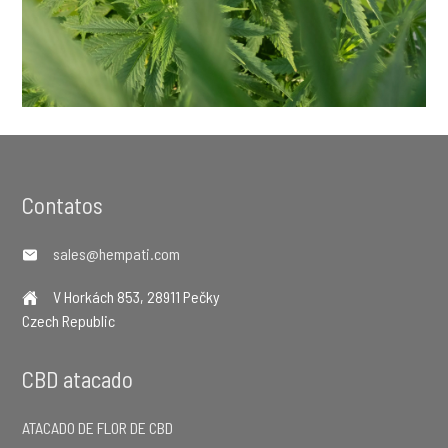
Footer
Contatos
sales@hempati.com
V Horkách 853, 28911 Pečky
Czech Republic
CBD atacado
ATACADO DE FLOR DE CBD