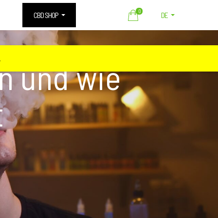
0
CBD SHOP
DE
️
n und wie
t