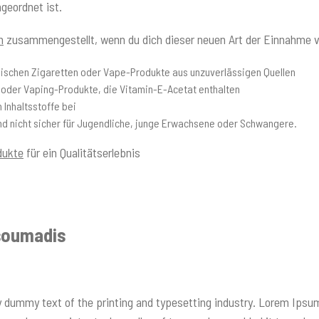
geordnet ist.
n
zusammengestellt, wenn du dich dieser neuen Art der Einnahme 
nischen Zigaretten oder Vape-Produkte aus unzuverlässigen Quellen
 oder Vaping-Produkte, die Vitamin-E-Acetat enthalten
Inhaltsstoffe bei
d nicht sicher für Jugendliche, junge Erwachsene oder Schwangere.
dukte
für ein Qualitätserlebnis
soumadis
 dummy text of the printing and typesetting industry. Lorem Ipsu