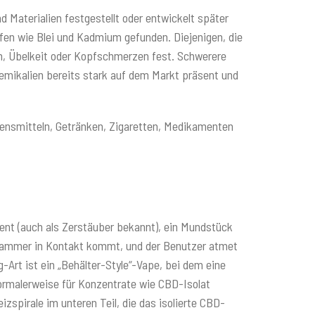
d Materialien festgestellt oder entwickelt später
ffen wie Blei und Kadmium gefunden. Diejenigen, die
en, Übelkeit oder Kopfschmerzen fest. Schwerere
emikalien bereits stark auf dem Markt präsent und
ebensmitteln, Getränken, Zigaretten, Medikamenten
ement (auch als Zerstäuber bekannt), ein Mundstück
r Kammer in Kontakt kommt, und der Benutzer atmet
Art ist ein „Behälter-Style“-Vape, bei dem eine
 normalerweise für Konzentrate wie CBD-Isolat
spirale im unteren Teil, die das isolierte CBD-