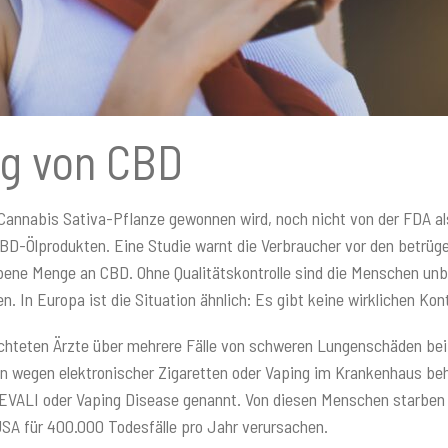
ng von CBD
Cannabis Sativa-Pflanze gewonnen wird, noch nicht von der FDA als
BD-Ölprodukten. Eine Studie warnt die Verbraucher vor den betrüge
gebene Menge an CBD. Ohne Qualitätskontrolle sind die Menschen u
. In Europa ist die Situation ähnlich: Es gibt keine wirklichen Ko
erichteten Ärzte über mehrere Fälle von schweren Lungenschäden b
 wegen elektronischer Zigaretten oder Vaping im Krankenhaus beha
 EVALI oder Vaping Disease genannt. Von diesen Menschen starben 
USA für 400.000 Todesfälle pro Jahr verursachen.