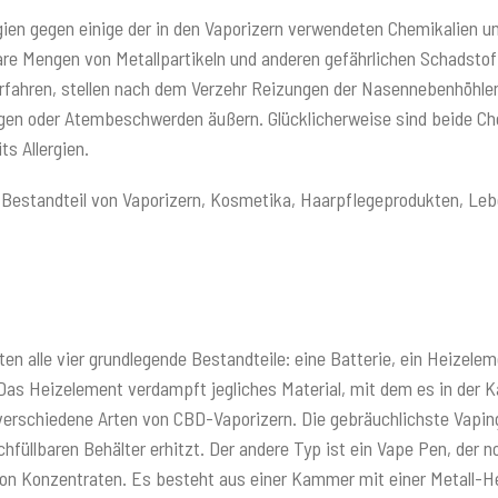
gien gegen einige der in den Vaporizern verwendeten Chemikalien un
bare Mengen von Metallpartikeln und anderen gefährlichen Schadsto
r erfahren, stellen nach dem Verzehr Reizungen der Nasennebenhöhl
ngen oder Atembeschwerden äußern. Glücklicherweise sind beide Ch
s Allergien.
ig Bestandteil von Vaporizern, Kosmetika, Haarpflegeprodukten, L
alten alle vier grundlegende Bestandteile: eine Batterie, ein Heizel
 Das Heizelement verdampft jegliches Material, mit dem es in de
erschiedene Arten von CBD-Vaporizern. Die gebräuchlichste Vaping-
chfüllbaren Behälter erhitzt. Der andere Typ ist ein Vape Pen, der
on Konzentraten. Es besteht aus einer Kammer mit einer Metall-Heiz