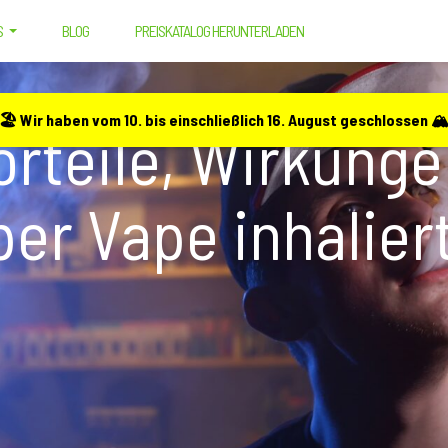
S
BLOG
PREISKATALOG HERUNTERLADEN
 WIRKUNGEN UND WIE MAN CBD-ÖL PER VAPE INHALIERT
🏖️ Wir haben vom 10. bis einschließlich 16. August geschlossen 🏔
rteile, Wirkunge
er Vape inhalier