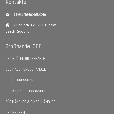
Footer
Kontakte
sales@hempati.com
V Horkách 853, 28911 Pečky
Czech Republic
Großhandel CBD
CBD BLÜTEN GROSSHANDEL
CBD HASCH GROSSHANDEL
CBD ÖL GROSSHANDEL
CBD ISOLAT GROSSHANDEL
FÜR HÄNDLER & EINZELHÄNDLER
CBD PROBEN