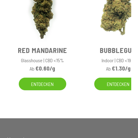
RED MANDARINE
BUBBLEGUM
Glasshouse | CBD <15%
Indoor | CBD <19%
€0.60/g
€1.30/g
Ab
Ab
ENTDECKEN
ENTDECKEN