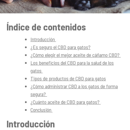
i
n
c
Índice de contenidos
i
p
Introducción
a
¿Es seguro el CBD para gatos?
l
¿Cómo elegir el mejor aceite de cáñamo CBD?
Los beneficios del CBD para la salud de los
gatos
Tipos de productos de CBD para gatos
¿Cómo administrar CBD a los gatos de forma
segura?
¿Cuánto aceite de CBD para gatos?
Conclusión
Introducción