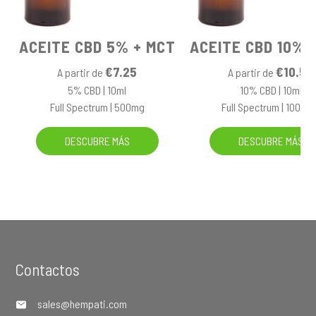
ACEITE CBD 5% + MCT
ACEITE CBD 10% 
€7.25
€10.50
A partir de
A partir de
5% CBD | 10ml
10% CBD | 10ml
Full Spectrum | 500mg
Full Spectrum | 1000m
DESCUBRE MÁS
DESCUBRE MÁS
Footer
Contactos
sales@hempati.com