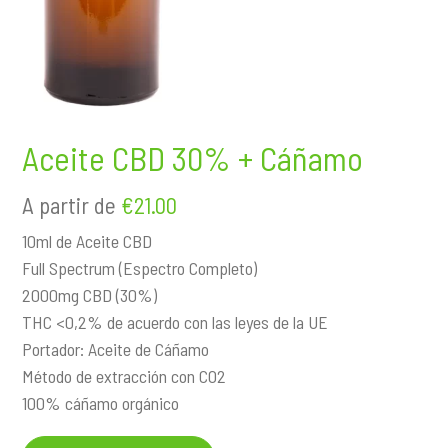
i
n
c
i
p
a
Aceite CBD 30% + Cáñamo
l
A partir de
€21.00
10ml de Aceite CBD
Full Spectrum (Espectro Completo)
2000mg CBD (30%)
THC <0,2% de acuerdo con las leyes de la UE
Portador: Aceite de Cáñamo
Método de extracción con CO2
100% cáñamo orgánico