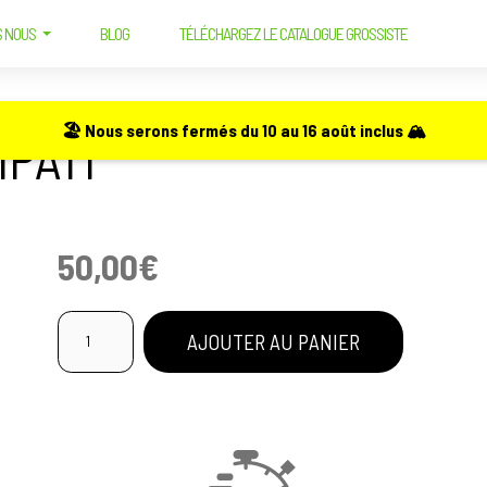
S NOUS
BLOG
TÉLÉCHARGEZ LE CATALOGUE GROSSISTE
 HEMPATI
🏖️ Nous serons fermés du 10 au 16 août inclus 🏔️
PATI
50,00
€
quantité
AJOUTER AU PANIER
de
Cosmétiques
Hempati