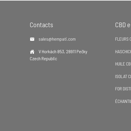
Footer
Contacts
CBD e
sales@hempati.com
FLEURS 
V Horkách 853, 28911 Pečky
HASCHIC
Czech Republic
HUILE C
ISOLAT 
FOR DIS
ÉCHANTI