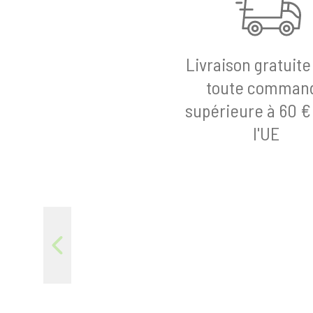
c
i
p
Livraison gratuite
a
l
toute comman
supérieure à 60 €
l'UE