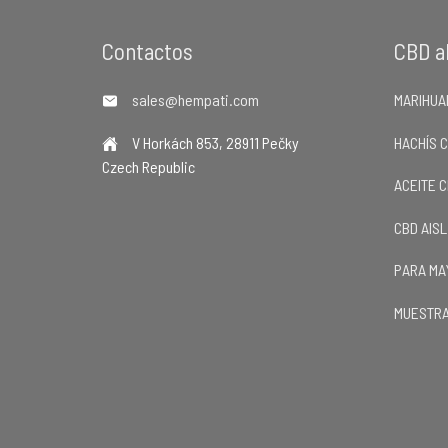
Footer
Contactos
CBD a
sales@hempati.com
MARIHUA
V Horkách 853, 28911 Pečky
HACHÍS 
Czech Republic
ACEITE 
CBD AIS
PARA MA
MUESTRA