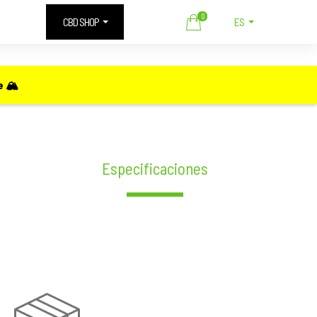
0
CBD SHOP
ES
 🏔️
Especificaciones