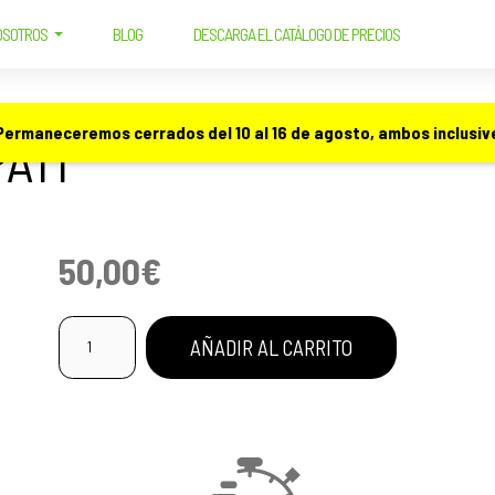
OSOTROS
BLOG
DESCARGA EL CATÁLOGO DE PRECIOS
HEMPATI
 Permaneceremos cerrados del 10 al 16 de agosto, ambos inclusive
ATI
50,00
€
Cosméticos
AÑADIR AL CARRITO
Hempati
cantidad