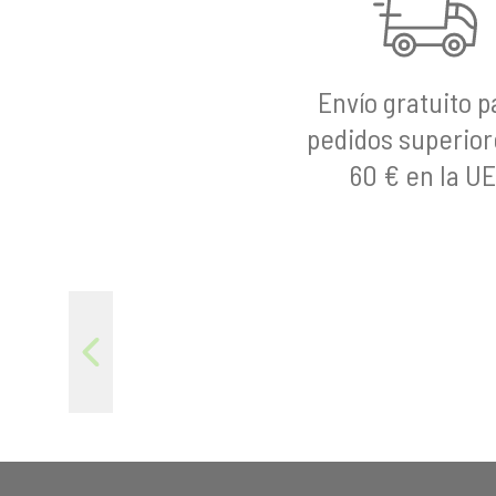
i
n
c
Envío gratuito p
i
p
pedidos superior
a
60 € en la UE
l