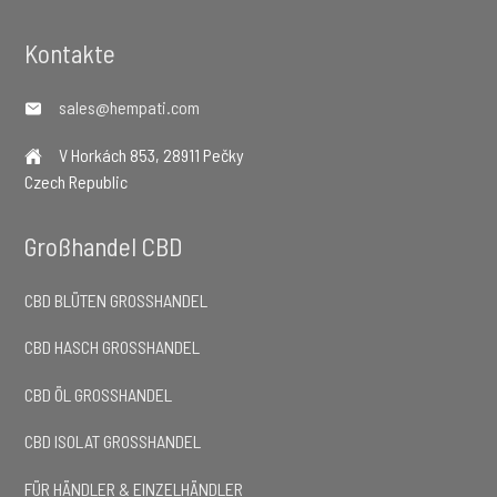
Footer
Kontakte
sales@hempati.com
V Horkách 853, 28911 Pečky
Czech Republic
Großhandel CBD
CBD BLÜTEN GROSSHANDEL
CBD HASCH GROSSHANDEL
CBD ÖL GROSSHANDEL
CBD ISOLAT GROSSHANDEL
FÜR HÄNDLER & EINZELHÄNDLER