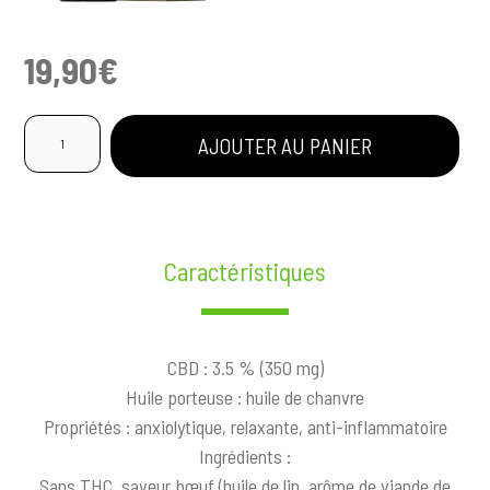
19,90
€
quantité
AJOUTER AU PANIER
de
HUILE
POUR
ANIMAUX
SAVEUR
Caractéristiques
BŒUF
CBD : 3.5 % (350 mg)
Huile porteuse : huile de chanvre
Propriétés : anxiolytique, relaxante, anti-inflammatoire
Ingrédients :
Sans THC, saveur bœuf (huile de lin, arôme de viande de