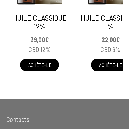
HUILE CLASSIQUE
HUILE CLASSIQ
12%
%
39,00
€
22,00
€
CBD 12%
CBD 6%
ACHÈTE-LE
ACHÈTE-LE
Footer
Contacts