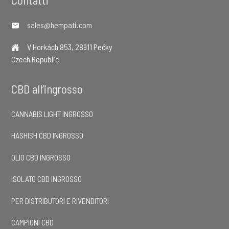
Footer
Contatti
sales@hempati.com
V Horkách 853, 28911 Pečky
Czech Republic
CBD all’ingrosso
CANNABIS LIGHT INGROSSO
HASHISH CBD INGROSSO
OLIO CBD INGROSSO
ISOLATO CBD INGROSSO
PER DISTRIBUTORI E RIVENDITORI
CAMPIONI CBD