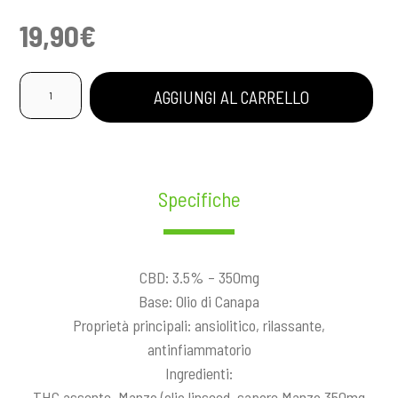
19,90
€
PET
AGGIUNGI AL CARRELLO
OIL
GUSTO
MANZO
quantità
Specifiche
CBD: 3.5% – 350mg
Base: Olio di Canapa
Proprietà principali: ansiolitico, rilassante,
antinfiammatorio
Ingredienti:
THC assente, Manzo (olio linseed, sapore Manzo 350mg