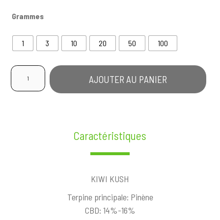
Grammes
1
3
10
20
50
100
quantité
AJOUTER AU PANIER
de
Kiwi
Kush
Caractéristiques
KIWI KUSH
Terpine principale: Pinène
CBD: 14%-16%