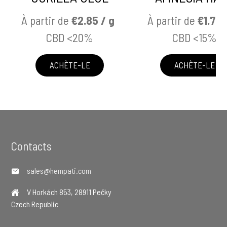
À partir de
€2.85 / g
À partir de
€1.75 
CBD <20%
CBD <15%
ACHÈTE-LE
ACHÈTE-LE
Footer
Contacts
sales@hempati.com
V Horkách 853, 28911 Pečky
Czech Republic