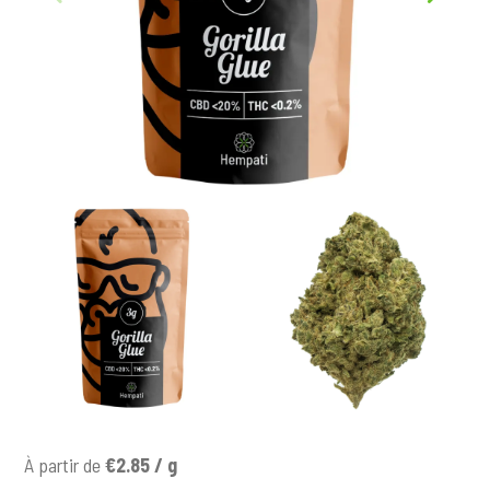
c
i
p
a
l
À partir de
€2.85 / g