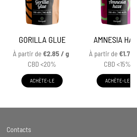
GORILLA GLUE
AMNESIA HA
À partir de
€2.85 / g
À partir de
€1.75 
CBD <20%
CBD <15%
ACHÈTE-LE
ACHÈTE-LE
Footer
Contacts