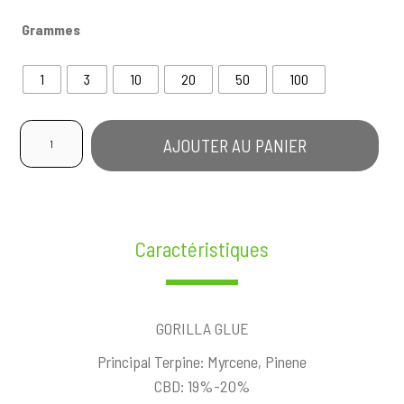
Grammes
1
3
10
20
50
100
quantité
AJOUTER AU PANIER
de
Gorilla
Glue
Caractéristiques
GORILLA GLUE
Principal Terpine: Myrcene, Pinene
CBD: 19%-20%