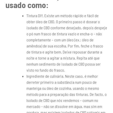
usado como:
Tintura DIY. Existe um método rápido e fácil de
obter óleo de CBD. O primeiro passo é dosear o
isolado de CBD conforme desejado, depois despeje
o pó num frasco de tintura vazio e encha-o – não
completamente – com um óleo (ex.: óleo de
amêndoa) de sua escolha. Por fim, feche o frasco
de tintura e agite bem. Deixe repousar durante a
noite e torne a agitar a mistura. Repita até que
nenhum sedimento de isolado de CBD possa ser
visto no fundo do frasco.
Ingrediente de culinária. Neste caso, é melhor
derreter primeiro a substância num pouco de
manteiga ou óleo de cozinha, usando o mesmo
método para a preparação das tinturas. De facto, o
Isolado de CBD que nós vendemos – comum no
mercado – não se dissolve em água, mas sim em
gordura, mas existem isolados de CBD solúveis em