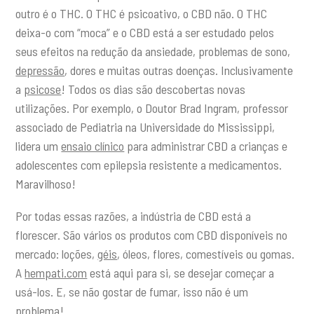
outro é o THC. O THC é psicoativo, o CBD não. O THC
deixa-o com “moca” e o CBD está a ser estudado pelos
seus efeitos na redução da ansiedade, problemas de sono,
depressão
, dores e muitas outras doenças. Inclusivamente
a
psicose
! Todos os dias são descobertas novas
utilizações. Por exemplo, o Doutor Brad Ingram, professor
associado de Pediatria na Universidade do Mississippi,
lidera um
ensaio clínico
para administrar CBD a crianças e
adolescentes com epilepsia resistente a medicamentos.
Maravilhoso!
Por todas essas razões, a indústria de CBD está a
florescer. São vários os produtos com CBD disponíveis no
mercado: loções,
géis
, óleos, flores, comestíveis ou gomas.
A
hempati.com
está aqui para si, se desejar começar a
usá-los. E, se não gostar de fumar, isso não é um
problema!