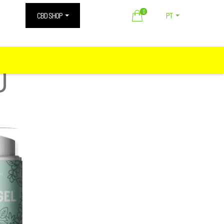
0
CBD SHOP
PT
D