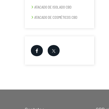
e
ATACADO DE ISOLADO CBD
r
a
ATACADO DE COSMÉTICOS CBD
l
p
r
i
n
c
i
p
a
l