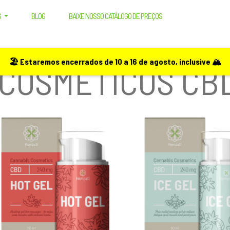
S
BLOG
BAIXE NOSSO CATÁLOGO DE PREÇOS
🏖️ Estaremos encerrados de 10 a 16 de agosto, inclusive 🏔️
 COSMÉTICOS CB