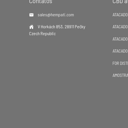
Footer
Contatos
CBD a
sales@hempati.com
ATACADO
V Horkách 853, 28911 Pečky
ATACADO
Czech Republic
ATACADO
ATACADO
FOR DIS
AMOSTRA