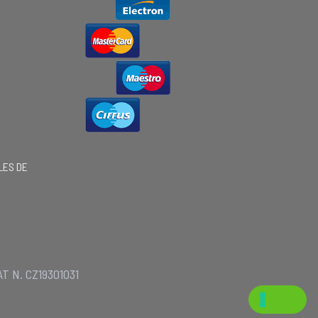
LES DE
AT N. CZ19301031