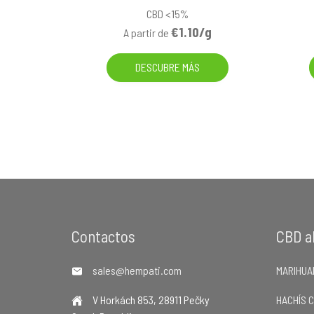
CBD <15%
€1.10/g
A partir de
DESCUBRE MÁS
Footer
Contactos
CBD a
sales@hempati.com
MARIHUA
V Horkách 853, 28911 Pečky
HACHÍS 