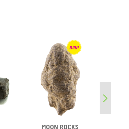
A 
MOON ROCKS