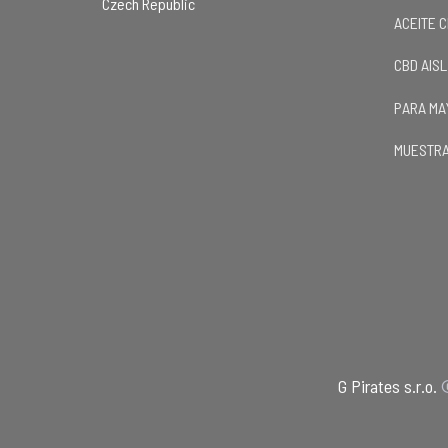
Czech Republic
ACEITE 
CBD AIS
PARA MA
MUESTRA
G Pirates s.r.o.
©