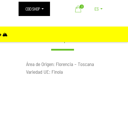
0
CBD SHOP
ES
 🏔️
Descripción
Área de Origen: Florencia – Toscana
Variedad UE: Finola