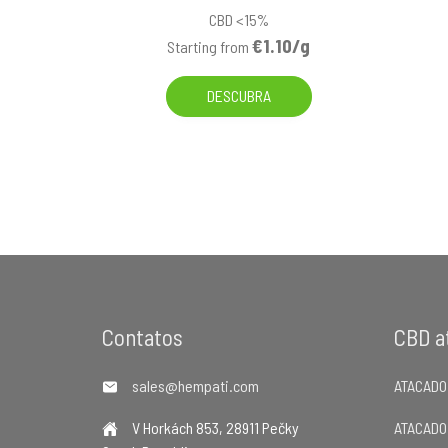
CBD <15%
€1.10/g
Starting from
DESCUBRA
Footer
Contatos
CBD a
sales@hempati.com
ATACADO
V Horkách 853, 28911 Pečky
ATACADO