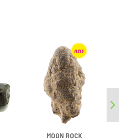
A 
MOON ROCK