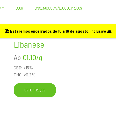
S
BLOG
BAIXE NOSSO CATÁLOGO DE PREÇOS
🏖️ Estaremos encerrados de 10 a 16 de agosto, inclusive 🏔️
Libanese
Ab
€1.10/g
CBD: <15%
THC: <0.2%
OBTER PREÇOS