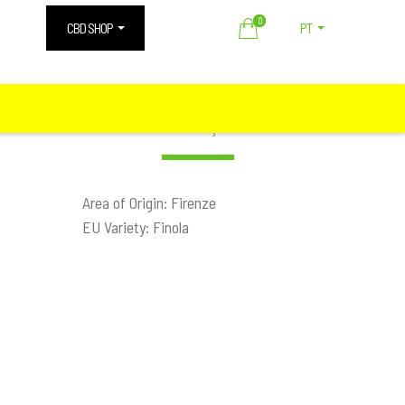
0
CBD SHOP
PT
Descrição
Area of Origin: Firenze
EU Variety: Finola