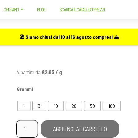
CHI SIAMO
BLOG
SCARICA IL CATALOGO PREZZI
🏖️ Siamo chiusi dal 10 al 16 agosto compresi 🏔️
A partire da
€2.85 / g
Grammi
1
3
10
20
50
100
Gorilla
AGGIUNGI AL CARRELLO
Glue