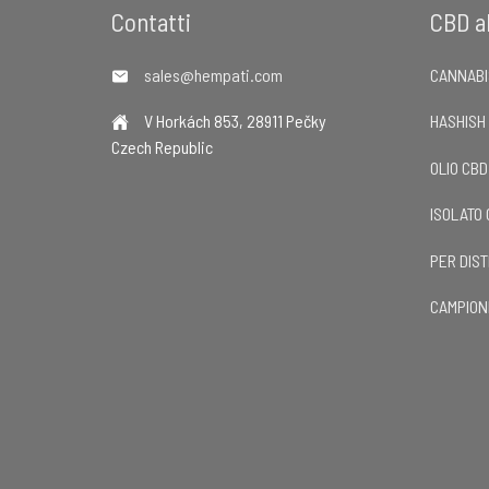
Footer
Contatti
CBD al
sales@hempati.com
CANNABI
V Horkách 853, 28911 Pečky
HASHISH
Czech Republic
OLIO CB
ISOLATO
PER DIST
CAMPION