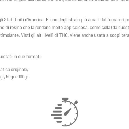
 Stati Uniti d’America. E’ uno degli strain più amati dai fumatori prof
iene di resina che la rendono molto appiccicosa, come colla (da questa
olante. Visti gli alti livelli di THC, viene anche usata a scopi terape
istati in due formati:
afica originale;
gr, 50gr e 100gr.