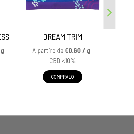
ESS
DREAM TRIM
K
 g
A partire da
€0.60 / g
A par
CBD <10%
COMPRALO