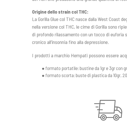
Origine dello strain col THC:
La Gorilla Glue col THC nasce dalla West Coast degli
nella versione col THC, le cime di Gorilla sono rip
di profondo rilassamento con un tocco di euforia stim
cronico all’insonnia fino alla depressione.
I prodotti a marchio Hempati possono essere acqu
● formato portatile: bustine da 1gr e 3gr con gr
● formato scorta: buste di plastica da 10gr, 20