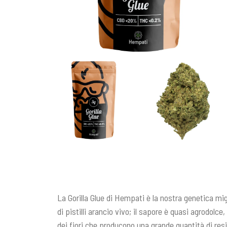
n
c
i
p
a
l
e
La Gorilla Glue di Hempati è la nostra genetica mi
di pistilli arancio vivo; il sapore è quasi agrodolce
dei fiori che producono una grande quantità di resi