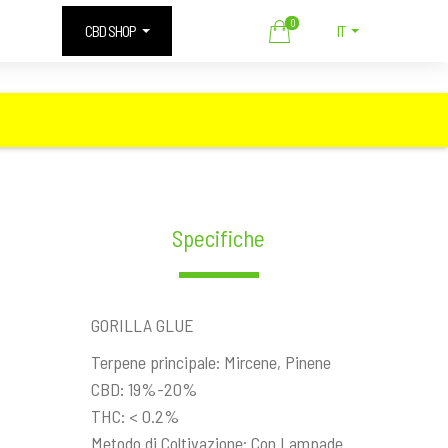
0
CBD SHOP
IT
Specifiche
GORILLA GLUE
Terpene principale: Mircene, Pinene
CBD: 19%-20%
THC: < 0.2%
Metodo di Coltivazione: Con Lampade