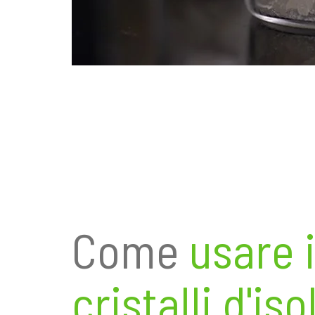
Come
usare 
cristalli d'iso