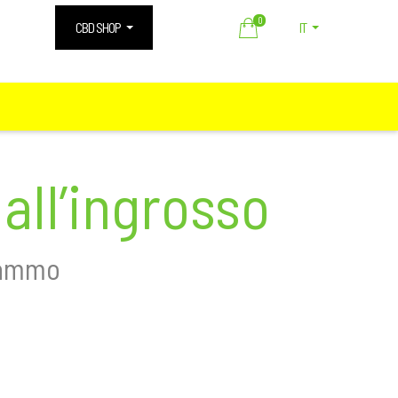
0
CBD SHOP
IT
D
all’ingrosso
rammo