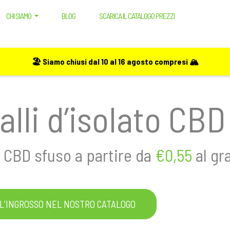
CHI SIAMO
BLOG
SCARICA IL CATALOGO PREZZI
🏖️ Siamo chiusi dal 10 al 16 agosto compresi 🏔️
alli d’isolato CB
o CBD sfuso a partire da
€0,55
al g
LL’INGROSSO NEL NOSTRO CATALOGO