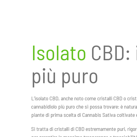
n
c
i
p
a
Isolato
CBD: 
l
e
più puro
L’isolato CBD, anche noto come cristalli CBD o cristal
cannabidiolo più puro che si possa trovare: è natura
piante di prima scelta di Cannabis Sativa coltivate 
Si tratta di cristalli di CBD estremamente puri, rigo