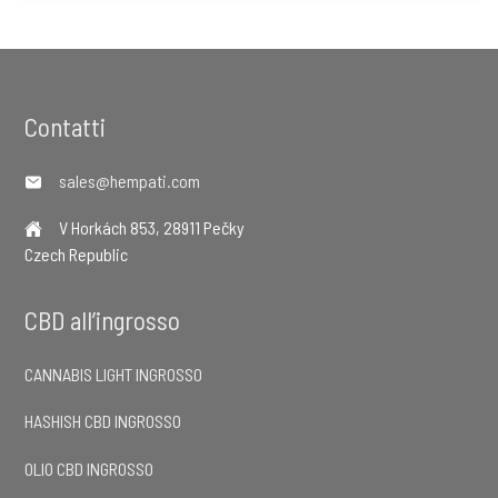
Footer
Contatti
sales@hempati.com
V Horkách 853, 28911 Pečky
Czech Republic
CBD all’ingrosso
CANNABIS LIGHT INGROSSO
HASHISH CBD INGROSSO
OLIO CBD INGROSSO