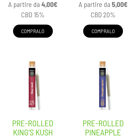
A partire da
4,00
€
A partire da
5,00
€
n
a
CBD 15%
CBD 20%
c
l
i
e
p
p
COMPRALO
COMPRALO
a
r
l
i
e
m
a
r
i
a
PRE-ROLLED
PRE-ROLLED
KING’S KUSH
PINEAPPLE