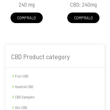
240 mg
CBD: 240mg
n
a
c
l
i
e
COMPRALO
COMPRALO
p
p
a
r
l
i
e
m
a
Barra
r
CBD Product category
laterale
i
a
primaria
Fiori CBD
Hashish CBD
CBD Samples
Olio CBD