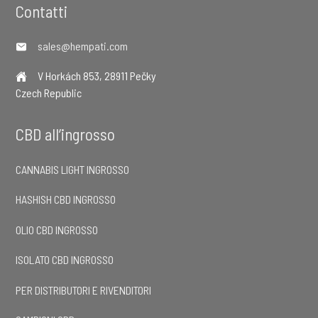
Footer
Contatti
sales@hempati.com
V Horkách 853, 28911 Pečky
Czech Republic
CBD all’ingrosso
CANNABIS LIGHT INGROSSO
HASHISH CBD INGROSSO
OLIO CBD INGROSSO
ISOLATO CBD INGROSSO
PER DISTRIBUTORI E RIVENDITORI