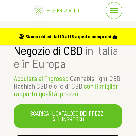
P
P
Hempati
a
a
s
s
s
s
Il tuo
Grossista
e il tuo
a
a
🏖️ Siamo chiusi dal 10 al 16 agosto compresi 🏔️
a
a
Negozio di CBD
in Italia
l
l
c
p
e in Europa
o
i
n
è
t
d
Acquista all’ingrosso
Cannabis light CBD,
e
i
Hashish CBD e olio di CBD
con il miglior
n
p
rapporto qualità-prezzo
u
a
t
g
SCARICA IL CATALOGO DEI PREZZI 
o
i
ALL’INGROSSO
p
n
r
a
i