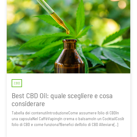
CBD
Best CBD Oil: quale scegliere e cosa
considerare
Tabella dei contenutiIntroduzioneCome assumere l'olio di CBDIn
una capsulaNel CaffèVapingIn crema o balsamoIn un CocktailCos'è
l'olio di CBD e come funziona?Benefici dell'olio di CBD Alleviare[..]