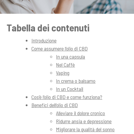
n
c
i
Tabella dei contenuti
p
a
Introduzione
l
Come assumere l’olio di CBD
e
In una capsula
Nel Caffè
Vaping
In crema o balsamo
In un Cocktail
Cos’è l’olio di CBD e come funziona?
Benefici dell’olio di CBD
Alleviare il dolore cronico
Ridurre ansia e depressione
Migliorare la qualità del sonno