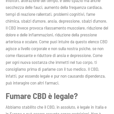
inibitori, alterazione del tempo, e dello spazio ma anche
secchezza delle fauci, aumento della frequenza cardiaca,
tempi di reazione rallentati, problemi cognitivi, fame
chimica, sbalzi d’umore, ansia, depressione, sbalzi d’umore.
Il CBD invece provoca rilassamento muscolare, riduzione del
dolore e delle infiammazioni, riduzione della pressione
arteriosa e oculare. Come puoi intuire da questo elenco CBD
agisce a livello corporale e non sulla nostra psiche, se non
come rilassante e riduttore di ansia e depressione. Come
per ogni nuova sostanza che immetti nel tuo corpo, ti
consigliamo prima di parlarne con il tuo medico. Il CBD,
infatti, pur essendo legale e pur non causando dipendenza,
può interagire con altri farmaci.
Fumare CBD è legale?
Abbiamo stabilito che il CBD, in assoluto, è legale in Italia e
in Europa e può essere assunto senza restrizioni. Non è