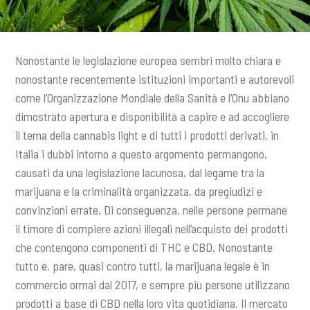
n
c
i
Nonostante le legislazione europea sembri molto chiara e
p
nonostante recentemente istituzioni importanti e autorevoli
a
come l’Organizzazione Mondiale della Sanità e l’Onu abbiano
l
e
dimostrato apertura e disponibilità a capire e ad accogliere
il tema della cannabis light e di tutti i prodotti derivati, in
Italia i dubbi intorno a questo argomento permangono,
causati da una legislazione lacunosa, dal legame tra la
marijuana e la criminalità organizzata, da pregiudizi e
convinzioni errate. Di conseguenza, nelle persone permane
il timore di compiere azioni illegali nell’acquisto dei prodotti
che contengono componenti di THC e CBD. Nonostante
tutto e, pare, quasi contro tutti, la marijuana legale è in
commercio ormai dal 2017, e sempre più persone utilizzano
prodotti a base di CBD nella loro vita quotidiana. Il mercato