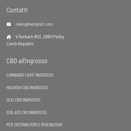
Footer
Contatti
sales@hempati.com
V Horkách 853, 28911 Pečky
Czech Republic
CBD all’ingrosso
CANNABIS LIGHT INGROSSO
HASHISH CBD INGROSSO
OLIO CBD INGROSSO
ISOLATO CBD INGROSSO
PER DISTRIBUTORI E RIVENDITORI