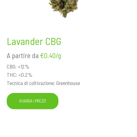
n
c
i
p
a
Lavander CBG
l
e
A partire da
€0.40/g
CBG: <12%
THC: <0.2%
Tecnica di coltivazione: Greenhouse
GUARDA I PREZZI