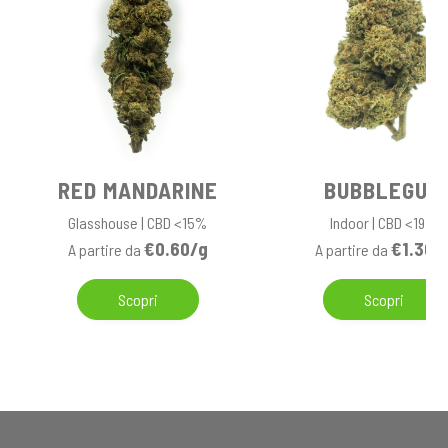
RED MANDARINE
BUBBLEGUM
Glasshouse | CBD <15%
Indoor | CBD <19%
€0.60/g
€1.30/
A partire da
A partire da
Scopri
Scopri