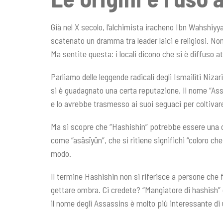
Già nel X secolo, l’alchimista iracheno Ibn Wahshiyya
scatenato un dramma tra leader laici e religiosi. Non
Ma sentite questa: i locali dicono che si è diffuso at
Parliamo delle leggende radicali degli Ismailiti Nizari
si è guadagnato una certa reputazione. Il nome “Ass
e lo avrebbe trasmesso ai suoi seguaci per coltivare 
Ma si scopre che “Hashishin” potrebbe essere una co
come “asāsīyūn”, che si ritiene significhi “coloro ch
modo.
Il termine Hashishin non si riferisce a persone che fa
gettare ombra. Ci credete? “Mangiatore di hashish” è s
il nome degli Assassins è molto più interessante di 