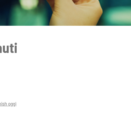
nuti
hish oggi