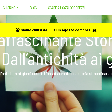
CHI SIAMO
BLOG
SCARICA IL CATALOGO PREZZI
TORIA DELL’HASHISH: DALL’ANTICHITÀ AI GIORNI NOSTRI
🏖️ Siamo chiusi dal 10 al 16 agosto compresi 🏔️
affascinante Sto
Dall’antichità ai 
l'antichità ai giorni nostri. L'hashish vanta una storia straordinaria