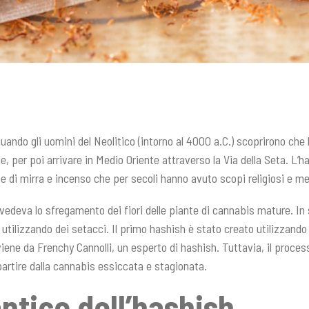
ando gli uomini del Neolitico (intorno al 4000 a.C.) scoprirono che 
e, per poi arrivare in Medio Oriente attraverso la Via della Seta. L’
 di mirra e incenso che per secoli hanno avuto scopi religiosi e me
vedeva lo sfregamento dei fiori delle piante di cannabis mature. In s
te utilizzando dei setacci. Il primo hashish è stato creato utilizzand
ene da Frenchy Cannolli, un esperto di hashish. Tuttavia, il process
artire dalla cannabis essiccata e stagionata.
antico dell’hashish