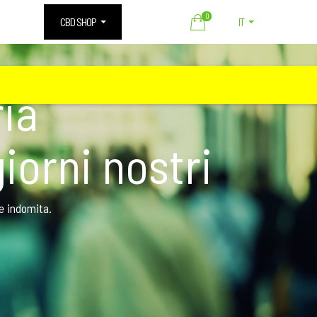
0
CBD SHOP
IT
ria
giorni nostri
 e indomita.