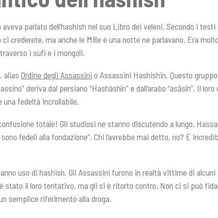
 aveva parlato dell’hashish nel suo Libro dei veleni. Secondo i testi
 ci crederete, ma anche le Mille e una notte ne parlavano. Era molto 
traverso i sufi e i mongoli.
, alias
Ordine degli Assassini
o Assassini Hashishin. Questo gruppo è 
assino” deriva dal persiano “Hashâshīn” e dall’arabo “asāsīn”. Il lo
una fedeltà incrollabile.
nfusione totale! Gli studiosi ne stanno discutendo a lungo. Hassan
e sono fedeli alla fondazione”. Chi l’avrebbe mai detto, no? È incred
nno uso di hashish. Gli Assassini furono in realtà vittime di alcuni 
tato il loro tentativo, ma gli si è ritorto contro. Non ci si può fidar
un semplice riferimento alla droga.