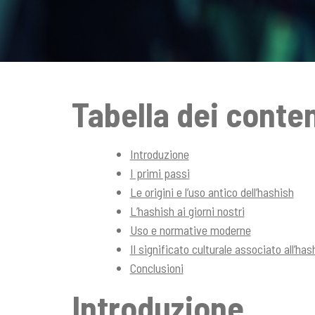
n
c
i
p
a
l
Tabella dei conte
e
Introduzione
I primi passi
Le origini e l’uso antico dell’hashish
L’hashish ai giorni nostri
Uso e normative moderne
Il significato culturale associato all’has
Conclusioni
Introduzione