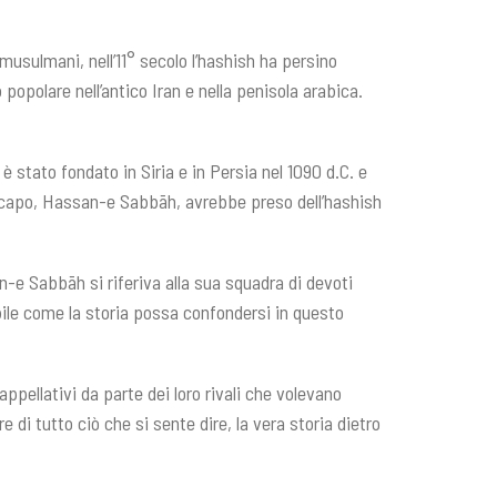
 musulmani, nell’11° secolo l’hashish ha persino
popolare nell’antico Iran e nella penisola arabica.
stato fondato in Siria e in Persia nel 1090 d.C. e
ro capo, Hassan-e Sabbāh, avrebbe preso dell’hashish
-e Sabbāh si riferiva alla sua squadra di devoti
ibile come la storia possa confondersi in questo
appellativi da parte dei loro rivali che volevano
e di tutto ciò che si sente dire, la vera storia dietro