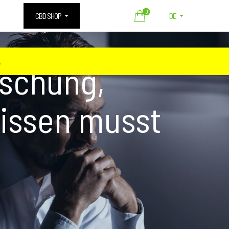
0
CBD SHOP
DE
️
schung,
wissen musst