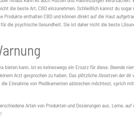
arüber hinaus kann es auch Husten und Halsreizungen verursachen. W
 nicht die beste Art, CBD einzunehmen. Schließlich kannst du soga
 Produkte enthalten CBD und können direkt auf die Haut aufgetrag
für die psychische Gesundheit. Sie ist daher nicht die beste Lös
 Warnung
va bieten kann, ist es keineswegs ein Ersatz für diese. Beende n
deinem Arzt gesprochen zu haben. Das plötzliche Absetzen der di
die Einnahme von Medikamenten abbrechen möchtest, sprich mit d
verschiedene Arten von Produkten und Dosierungen aus. Lerne, auf 
!