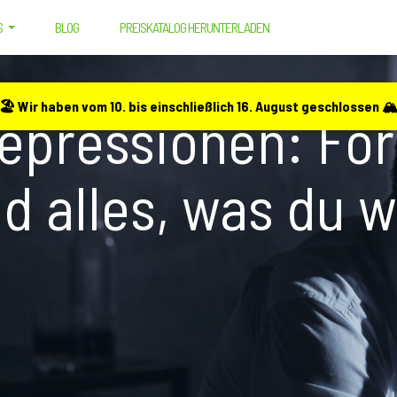
S
BLOG
PREISKATALOG HERUNTERLADEN
: FORSCHUNG, DOSIERUNG UND ALLES, WAS DU WISSEN MUSST
🏖️ Wir haben vom 10. bis einschließlich 16. August geschlossen 🏔
epressionen: For
d alles, was du 