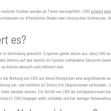
ie meisten Studien wurden an Tieren durchgeführt. CBD
scheint ein
eschwerden vor öffentlichen Reden oder chronischen Schmerzen. A
rt es?
en in Verbindung gebracht. Experten gehen davon aus, dass CBD auf
es Gehirns auf das bereits im System vorhandene Serotonin beeinf
 es könnte dennoch sehr hilfreich sein.
s die Wirkung von CBD auf diese Rezeptoren eine angstlösende und
rkung hat, und natürlich ist Stress mit Depressionen verbunden.
el mehr darüber wissen. Ein Vorteil von CBD als Antidepressivum ka
insetzt. CBD hingegen wirkt schneller und hat weniger Nebenwirku