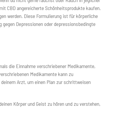
enn du nicht gerne rauchst oder Rauch in jeglicher
r mit CBD angereicherte Schönheitsprodukte kaufen.
en werden. Diese Formulierung ist für körperliche
ung gegen Depressionen oder depressionsbedingte
iemals die Einnahme verschriebener Medikamente,
r verschriebenen Medikamente kann zu
einem Arzt, um einen Plan zur schrittweisen
deinen Körper und Geist zu hören und zu verstehen,